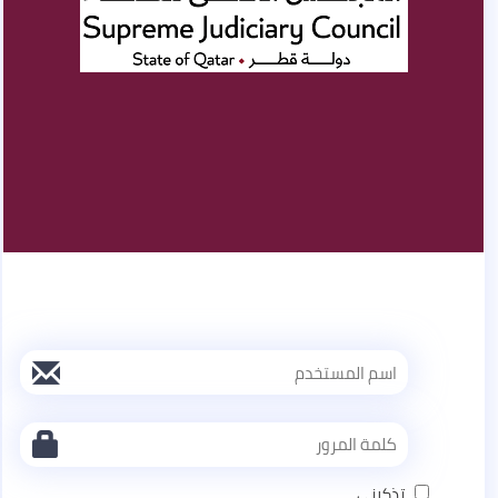
تذكرنى